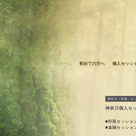
ホーム
初めての方へ
個人セッシ
神奈川（対面／オ
神奈川個人セ
■対面セッション 
■遠隔セッション