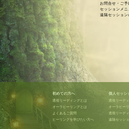
お問合せ・ご予
セッションメニ
遠隔セッション
初めての方へ
個人セッシ
透視リーディングとは
透視リーデ
オーラヒーリングとは
オーラヒー
よくあるご質問
透視リーディ
ヒーリングを学びたい方へ
遠隔セッシ