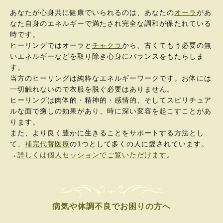
あなたが心身共に健康でいられるのは、あなたの
オーラ
があ
なた自身のエネルギーで満たされ完全な調和が保たれている
時です。
ヒーリングではオーラと
チャクラ
から、古くてもう必要の無
いエネルギーなどを取り除き心身にバランスをもたらしま
す。
当方のヒーリングは純粋なエネルギーワークです。お体には
一切触れないので衣服を脱ぐ必要はありません。
ヒーリングは肉体的・精神的・感情的、そしてスピリチュア
ルな面で癒しの効果があり、時に深い変容を起こすことがあ
ります。
また、より良く豊かに生きることをサポートする方法とし
て、
補完代替医療
の1つとして多くの人に愛されています。
→
詳しくは個人セッションでご覧いただけます
。
病気や体調不良でお困りの方へ