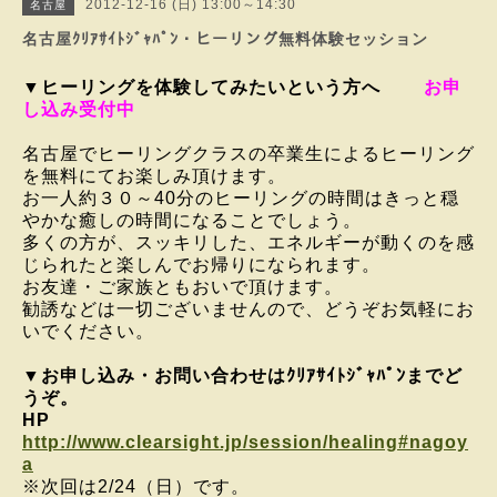
2012-12-16 (日) 13:00～14:30
名古屋
名古屋ｸﾘｱｻｲﾄｼﾞｬﾊﾟﾝ・ヒーリング無料体験セッション
▼ヒーリングを体験してみたいという方へ
お申
し込み受付中
名古屋でヒーリングクラスの卒業生によるヒーリング
を無料にてお楽しみ頂けます。
お一人約３０～40分のヒーリングの時間はきっと穏
やかな癒しの時間になることでしょう。
多くの方が、スッキリした、エネルギーが動くのを感
じられたと楽しんでお帰りになられます。
お友達・ご家族ともおいで頂けます。
勧誘などは一切ございませんので、どうぞお気軽にお
いでください。
▼お申し込み・お問い合わせはｸﾘｱｻｲﾄｼﾞｬﾊﾟﾝまでど
うぞ。
HP
http://www.clearsight.jp/session/healing#nagoy
a
※次回は2/24（日）です。