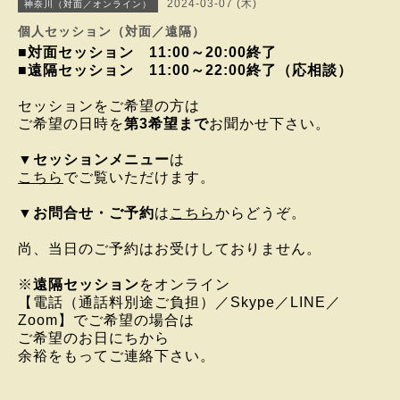
2024-03-07 (木)
神奈川（対面／オンライン）
個人セッション（対面／遠隔）
■対面セッション 11:00～20:00終了
■遠隔セッション 11:00～22:00終了（応相談）
セッションをご希望の方は
ご希望の日時を
第3希望まで
お聞かせ下さい。
▼
セッションメニュー
は
こちら
でご覧いただけます。
▼
お問合せ・ご予約
は
こちら
からどうぞ。
尚、当日のご予約はお受けしておりません。
※
遠隔セッション
をオンライン
【電話（通話料別途ご負担）／Skype／LINE／
Zoom】で
ご希望の場合は
ご希望のお日にちから
余裕をもってご連絡下さい。