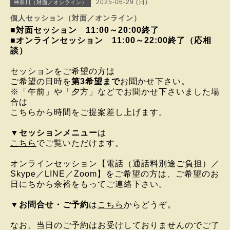
2025-06-29 (日)
神奈川（対面／オンライン）
個人セッション（対面／オンライン）
■対面セッション 11:00～20:00終了
■オンラインセッション 11:00～22:00終了（応相
談）
セッションをご希望の方は
ご希望の日時を
第3希望まで
お聞かせ下さい。
※「午前」や「夕方」などでお聞かせ下さいました場
合は
こちらから時間をご提案差し上げます。
▼
セッションメニュー
は
こちら
でご覧いただけます。
オンラインセッション
【電話（通話料別途ご負担）／
Skype／LINE／Zoom】を
ご希望の方は、
ご希望のお
日にちから
余裕をもってご連絡下さい。
▼
お問合せ・ご予約
は
こちら
からどうぞ。
なお、当日のご予約はお受けしておりませんのでご了