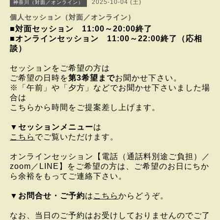
2025-10-04 (土)
神奈川（対面／オンライン）
個人セッション（対面／オンライン）
■対面セッション 11:00～20:00終了
■オンラインセッション 11:00～22:00終了（応相
談）
セッションをご希望の方は
ご希望の日時を
第3希望まで
お聞かせ下さい。
※「午前」や「夕方」などでお聞かせ下さいました場
合は
こちらから時間をご提案差し上げます。
▼
セッションメニュー
は
こちら
でご覧いただけます。
オンラインセッション
【電話（通話料別途ご負担）／
zoom／LINE】を
ご希望の方は、
ご希望のお日にちか
ら
余裕をもってご連絡下さい。
▼
お問合せ・ご予約
は
こちら
からどうぞ。
なお、当日のご予約はお受けしておりませんのでご了