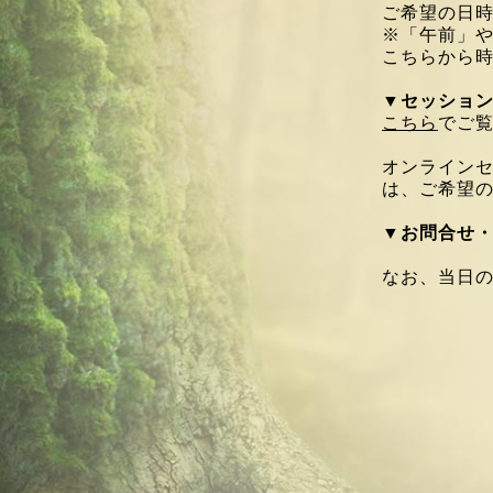
ご希望の日
※「午前」
こちらから
▼
セッショ
こちら
でご
オンライン
は、
ご希望
▼
お問合せ
なお、当日