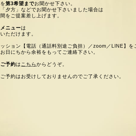
時を
第3希望まで
お聞かせ下さい。
や「夕方」などでお聞かせ下さいました場合は
時間をご提案差し上げます。
ンメニュー
は
覧いただけます。
セッション
【電話（通話料別途ご負担）／zoom／LINE】を
のお日にちから
余裕をもってご連絡下さい。
・ご予約
は
こちら
からどうぞ。
のご予約はお受けしておりませんのでご了承ください。