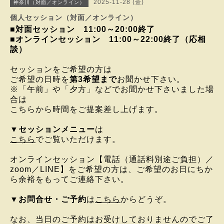
2025-11-28 (金)
神奈川（対面／オンライン）
個人セッション（対面／オンライン）
■対面セッション 11:00～20:00終了
■オンラインセッション 11:00～22:00終了（応相
談）
セッションをご希望の方は
ご希望の日時を
第3希望まで
お聞かせ下さい。
※「午前」や「夕方」などでお聞かせ下さいました場
合は
こちらから時間をご提案差し上げます。
▼
セッションメニュー
は
こちら
でご覧いただけます。
オンラインセッション
【電話（通話料別途ご負担）／
zoom／LINE】を
ご希望の方は、
ご希望のお日にちか
ら
余裕をもってご連絡下さい。
▼
お問合せ・ご予約
は
こちら
からどうぞ。
なお、当日のご予約はお受けしておりませんのでご了