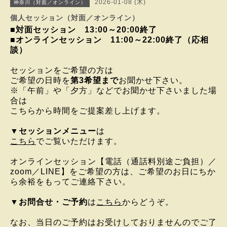
2026-01-08 (木)
神奈川（対面／オンライン）
個人セッション（対面／オンライン）
■対面セッション
13
:00～20:00終了
■オンラインセッション 11:00～22:00終了（応相
談）
セッションをご希望の方は
ご希望の日時を
第3希望まで
お聞かせ下さい。
※「午前」や「夕方」などでお聞かせ下さいました場
合は
こちらから時間をご提案差し上げます。
▼
セッションメニュー
は
こちら
でご覧いただけます。
オンラインセッション
【電話（通話料別途ご負担）／
zoom／LINE】を
ご希望の方は、
ご希望のお日にちか
ら
余裕をもってご連絡下さい。
▼
お問合せ・ご予約
は
こちら
からどうぞ。
なお、当日のご予約はお受けしておりませんのでご了