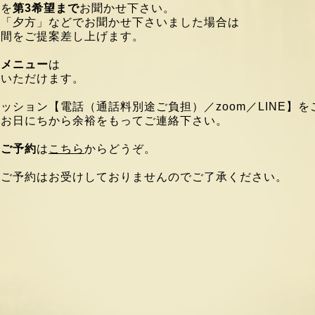
時を
第3希望まで
お聞かせ下さい。
や「夕方」などでお聞かせ下さいました場合は
時間をご提案差し上げます。
ンメニュー
は
覧いただけます。
セッション
【電話（通話料別途ご負担）／zoom／LINE】を
のお日にちから
余裕をもってご連絡下さい。
・ご予約
は
こちら
からどうぞ。
のご予約はお受けしておりませんのでご了承ください。