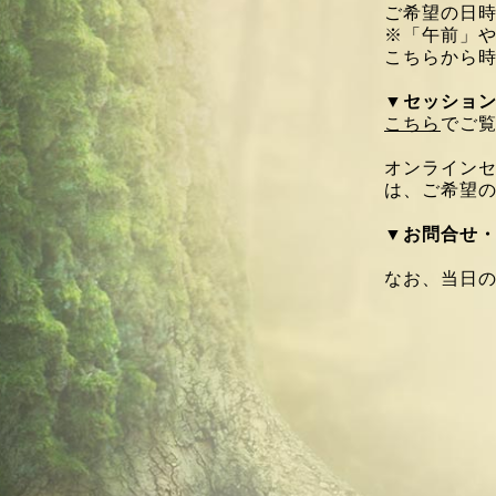
ご希望の日
※「午前」
こちらから
▼
セッショ
こちら
でご
オンライン
は、
ご希望
▼
お問合せ
なお、当日