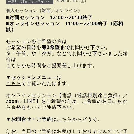
2026-07-04 (土)
神奈川（対面／オンライン）
個人セッション（対面／オンライン）
■対面セッション
13:00
～20:00終了
■オンラインセッション 11:00～22:00終了（応相
談）
セッションをご希望の方は
ご希望の日時を
第3希望まで
お聞かせ下さい。
※「午前」や「夕方」などでお聞かせ下さいました場
合は
こちらから時間をご提案差し上げます。
▼
セッションメニュー
は
こちら
でご覧いただけます。
オンラインセッション
【電話（通話料別途ご負担）／
zoom／LINE】を
ご希望の方は、
ご希望のお日にちか
ら
余裕をもってご連絡下さい。
▼
お問合せ・ご予約
は
こちら
からどうぞ。
なお、当日のご予約はお受けしておりませんのでご了