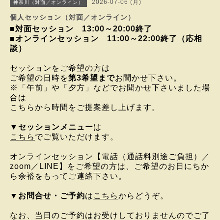
2026-07-06 (月)
神奈川（対面／オンライン）
個人セッション（対面／オンライン）
■対面セッション
13:00
～20:00終了
■オンラインセッション 11:00～22:00終了（応相
談）
セッションをご希望の方は
ご希望の日時を
第3希望まで
お聞かせ下さい。
※「午前」や「夕方」などでお聞かせ下さいました場
合は
こちらから時間をご提案差し上げます。
▼
セッションメニュー
は
こちら
でご覧いただけます。
オンラインセッション
【電話（通話料別途ご負担）／
zoom／LINE】を
ご希望の方は、
ご希望のお日にちか
ら
余裕をもってご連絡下さい。
▼
お問合せ・ご予約
は
こちら
からどうぞ。
なお、当日のご予約はお受けしておりませんのでご了