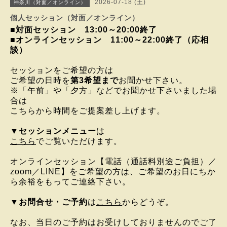
2026-07-18 (土)
神奈川（対面／オンライン）
個人セッション（対面／オンライン）
■対面セッション
13:00
～20:00終了
■オンラインセッション 11:00～22:00終了（応相
談）
セッションをご希望の方は
ご希望の日時を
第3希望まで
お聞かせ下さい。
※「午前」や「夕方」などでお聞かせ下さいました場
合は
こちらから時間をご提案差し上げます。
▼
セッションメニュー
は
こちら
でご覧いただけます。
オンラインセッション
【電話（通話料別途ご負担）／
zoom／LINE】を
ご希望の方は、
ご希望のお日にちか
ら
余裕をもってご連絡下さい。
▼
お問合せ・ご予約
は
こちら
からどうぞ。
なお、当日のご予約はお受けしておりませんのでご了