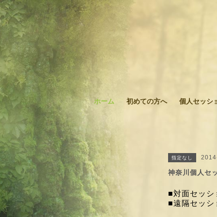
ホーム
初めての方へ
個人セッシ
2014
指定なし
神奈川個人セ
■対面セッショ
■遠隔セッショ