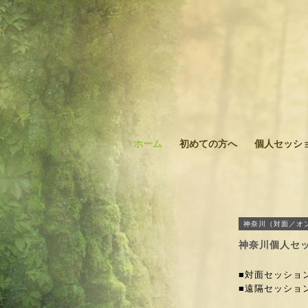
ホーム
初めての方へ
個人セッシ
神奈川（対面／オ
神奈川個人セ
■対面セッション 
■遠隔セッション