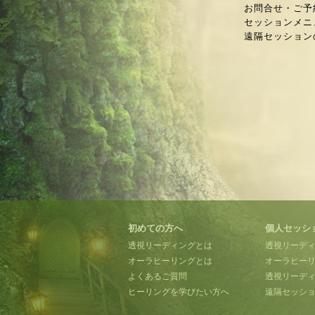
お問合せ・ご予
セッションメニ
遠隔セッション
初めての方へ
個人セッシ
透視リーディングとは
透視リーデ
オーラヒーリングとは
オーラヒー
よくあるご質問
透視リーディ
ヒーリングを学びたい方へ
遠隔セッシ