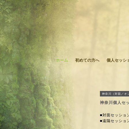
ホーム
初めての方へ
個人セッシ
神奈川（対面／オ
神奈川個人セ
■対面セッション 
■遠隔セッション