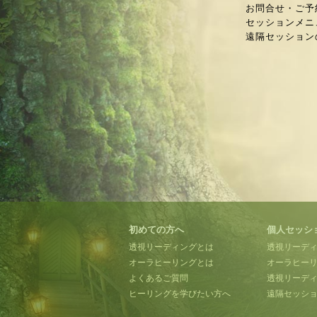
お問合せ・ご予
セッションメニ
遠隔セッション
初めての方へ
個人セッシ
透視リーディングとは
透視リーデ
オーラヒーリングとは
オーラヒー
よくあるご質問
透視リーディ
ヒーリングを学びたい方へ
遠隔セッシ