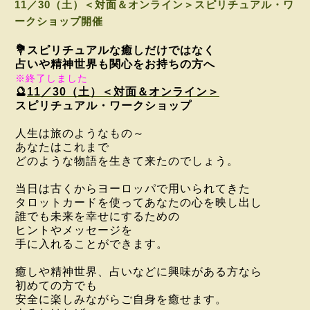
11／30（土）＜対面＆オンライン＞スピリチュアル・ワ
ークショップ開催
💐スピリチュアルな癒しだけではなく
占いや精神世界も関心をお持ちの方へ
※終了しました
🔮
11／30（土）＜対面＆オンライン＞
スピリチュ
アル・ワークショップ
人生は旅のようなもの～
あなたはこれまで
どのような物語を生きて来たのでしょう。
当日は古くからヨーロッパで用いられてきた
タロットカードを使ってあなたの心を
映し出し
誰でも未来を幸せにするための
ヒントやメッセージを
手に入れることができます。
癒しや精神世界、占いなどに興味がある方なら
初めての方でも
安全に
楽しみながら
ご自身を癒せます。