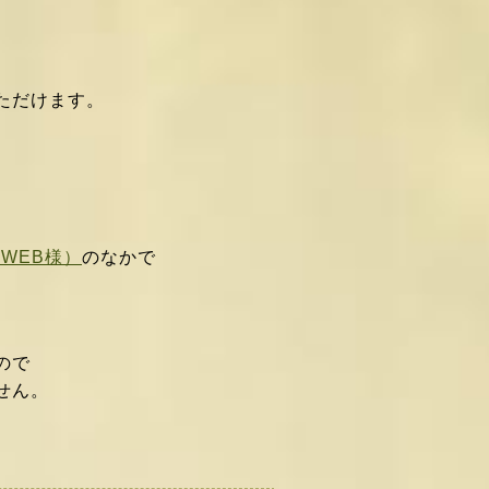
いただけます。
 WEB様）
のなかで
ので
せん。