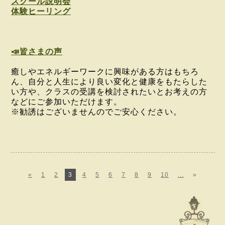
スクール説明会
体験ヒーリング
📣皆さまの声
癒しやエネルギーワークに興味がある方はもちろ
ん、
自分と人生により良い変化と健康をもたらした
い方や、
クラスの受講を検討されたいとお考えの方
などに
ご参加いただけます。
※勧誘はございませんのでご安心ください。
«
1
2
3
4
5
6
7
8
9
10
...
»